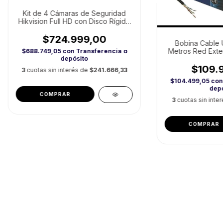
Kit de 4 Cámaras de Seguridad
Hikvision Full HD con Disco Rígido
de 1tb
$724.999,00
Bobina Cable 
Metros Red Exte
$688.749,05
con
Transferencia o
depósito
$109.
3
cuotas sin interés de
$241.666,33
$104.499,05
con
depó
COMPRAR
3
cuotas sin inte