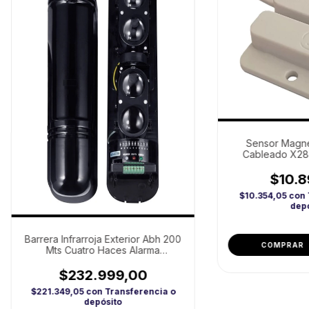
Sensor Magne
Cableado X28
Universal
$10.8
$10.354,05
con
depó
Barrera Infrarroja Exterior Abh 200
Mts Cuatro Haces Alarma
seguridad
$232.999,00
$221.349,05
con
Transferencia o
depósito